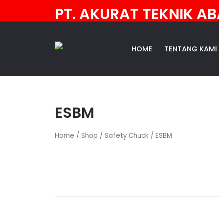
PT. AKURAT TEKNIK AB
HOME
TENTANG KAMI
ESBM
Home
/
Shop
/
Safety Chuck
/ ESBM